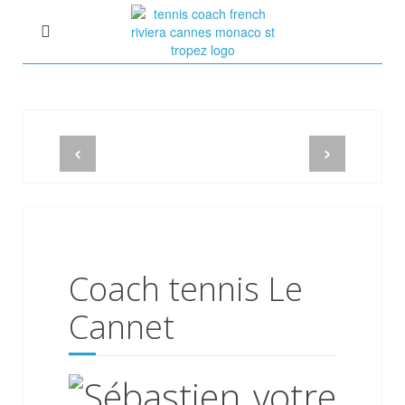
Tennis Coach Côte d'Azur
Cours de Tennis à domicile
Sébastien Huck ex-15
‹
›
Coach tennis Le
Cannet