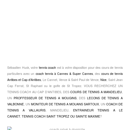
Sébastien Huck, votre
tennis coach
est à votre disposition pour des cours de tennis
particuliers avec un
coach tennis à Cannes & Super Cannes
, des
cours de tennis
Antibes et Cap d'Antibes
, Le Cannet, Vence & Saint Paul de Vence,
Nice
, Saint Jean
Cap Ferrat, St Raphael ou le golfe de St Tropez. VOUS RECHERCHEZ UN
TENNIS COACH AU CAP D'ANTIBES, DES
COURS DE TENNIS A MANDELIEU
,
UN
PROFFESSEUR DE TENNIS A MOUGINS
, DES
LECONS DE TENNIS A
VALBONNE
, UN
MONITEUR DE TENNIS A MOUANS SARTOUX
, UN
COACH DE
TENNIS A VALLAURIS
, MANDELIEU,
ENTRAINEUR TENNIS A LE
CANNET
,
TENNIS COACH SAINT TROPEZ OU SAINTE MAXIME
?