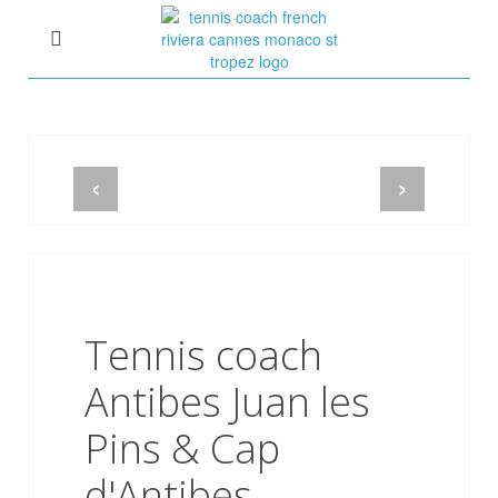
Tennis Coach Côte d'Azur
Cours de Tennis à domicile
Sébastien Huck ex-15
‹
›
Tennis coach
Antibes Juan les
Pins & Cap
d'Antibes