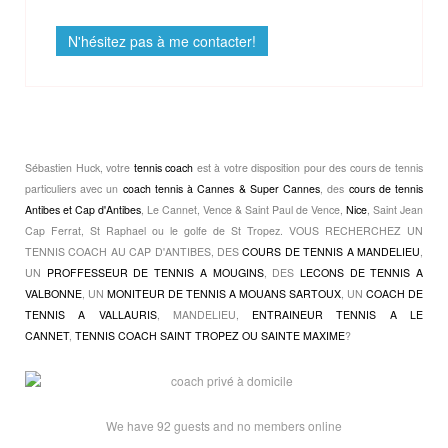
N'hésitez pas à me contacter!
Sébastien Huck, votre
tennis coach
est à votre disposition pour des cours de tennis
particuliers avec un
coach tennis à Cannes & Super Cannes
, des
cours de tennis
Antibes et Cap d'Antibes
, Le Cannet, Vence & Saint Paul de Vence,
Nice
, Saint Jean
Cap Ferrat, St Raphael ou le golfe de St Tropez. VOUS RECHERCHEZ UN
TENNIS COACH AU CAP D'ANTIBES, DES
COURS DE TENNIS A MANDELIEU
,
UN
PROFFESSEUR DE TENNIS A MOUGINS
, DES
LECONS DE TENNIS A
VALBONNE
, UN
MONITEUR DE TENNIS A MOUANS SARTOUX
, UN
COACH DE
TENNIS A VALLAURIS
, MANDELIEU,
ENTRAINEUR TENNIS A LE
CANNET
,
TENNIS COACH SAINT TROPEZ OU SAINTE MAXIME
?
We have 92 guests and no members online